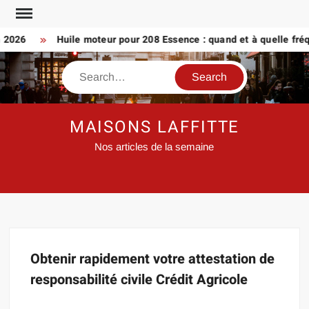
Skip
to
n 2026
Huile moteur pour 208 Essence : quand et à quelle fré
content
Search
MAISONS LAFFITTE
Nos articles de la semaine
Obtenir rapidement votre attestation de
responsabilité civile Crédit Agricole