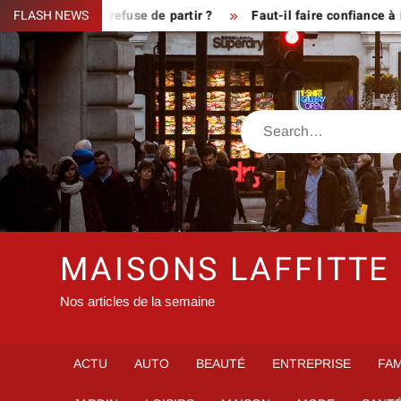
Skip
que le fermier refuse de partir ?
FLASH NEWS
Faut-il faire confiance à in
to
content
Search
MAISONS LAFFITTE
Nos articles de la semaine
ACTU
AUTO
BEAUTÉ
ENTREPRISE
FAM