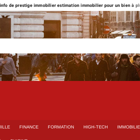
fo de prestige immobilier estimation immobilier pour un bien à plus d
ILLE
FINANCE
FORMATION
HIGH-TECH
IMMOBILI