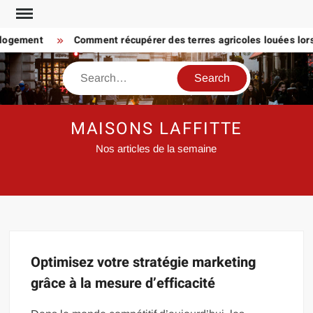
Skip
to
 logement
Comment récupérer des terres agricoles louées lorsq
content
Search
MAISONS LAFFITTE
Nos articles de la semaine
Optimisez votre stratégie marketing
grâce à la mesure d’efficacité