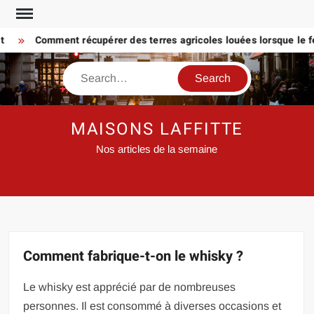
Skip
to
Comment récupérer des terres agricoles louées lorsque le fermi
content
Search
MAISONS LAFFITTE
Nos articles de la semaine
Comment fabrique-t-on le whisky ?
Le whisky est apprécié par de nombreuses
personnes. Il est consommé à diverses occasions et