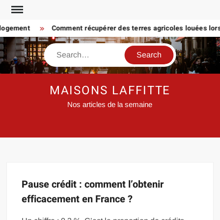
Skip
to
 logement
Comment récupérer des terres agricoles louées lorsq
content
Search
MAISONS LAFFITTE
Nos articles de la semaine
Pause crédit : comment l’obtenir
efficacement en France ?