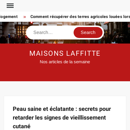
Skip
to
 logement
Comment récupérer des terres agricoles louées lorsq
content
Search
MAISONS LAFFITTE
Nos articles de la semaine
Peau saine et éclatante : secrets pour
retarder les signes de vieillissement
cutané