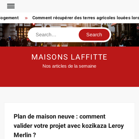
Skip
to
 logement
Comment récupérer des terres agricoles louées lorsq
content
Search
MAISONS LAFFITTE
Nos articles de la semaine
Plan de maison neuve : comment
valider votre projet avec kozikaza Leroy
Merlin ?