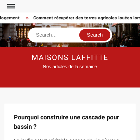
Skip
to
 logement
Comment récupérer des terres agricoles louées lorsq
content
Search
MAISONS LAFFITTE
Nos articles de la semaine
Pourquoi construire une cascade pour
bassin ?