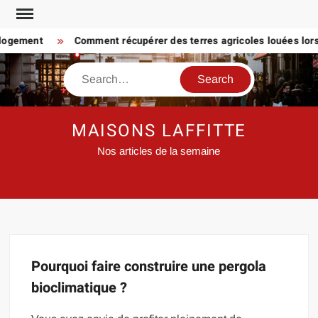
Skip
to
 logement
Comment récupérer des terres agricoles louées lorsq
content
Search
MAISONS LAFFITTE
Nos articles de la semaine
Pourquoi faire construire une pergola
bioclimatique ?