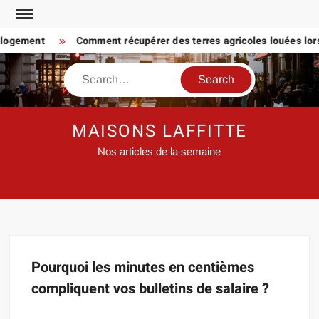
Skip
to
 logement
Comment récupérer des terres agricoles louées lorsq
content
Search
MAISONS LAFFITTE
Nos articles de la semaine
Pourquoi les minutes en centièmes
compliquent vos bulletins de salaire ?