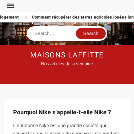
Skip
to
 logement
Comment récupérer des terres agricoles louées lorsq
content
Search
MAISONS LAFFITTE
Nos articles de la semaine
Pourquoi Nike s’appelle-t-elle Nike ?
L’entreprise Nike est une grande société qui
s’investit dans le monde du sportwear. Cependant,