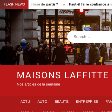
Skip
ue le fermier refuse de partir ?
FLASH NEWS
Faut-il faire confiance à inf
to
content
Search
MAISONS LAFFITTE
Nos articles de la semaine
ACTU
AUTO
BEAUTÉ
ENTREPRISE
FAM