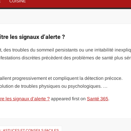
É
CUISINE
re les signaux d’alerte ?
, des troubles du sommeil persistants ou une irritabilité inexpli
ifestations discrètes précèdent des problèmes de santé plus sér
llent progressivement et compliquent la détection précoce.
volution de troubles physiques ou psychologiques. …
e les signaux d’alerte ?
appeared first on
Santé 365
.
: ASTUCES ET CONSEILS FACILES