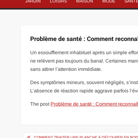
JARDIN
LOISIRS
MAISON
MODE
SANT
Problème de santé : Comment reconnaît
Un essoufflement inhabituel après un simple effort
ne relèvent pas toujours du banal. Certaines man
sans attirer l’attention immédiate.
Des symptômes mineurs, souvent négligés, s’insta
L’absence de réaction rapide aggrave parfois l’é
The post
Problème de santé : Comment reconnaîtr
Navigation
COMMENT TRAITER UNE PLANCHE À DÉCOUPER EN BOIS 