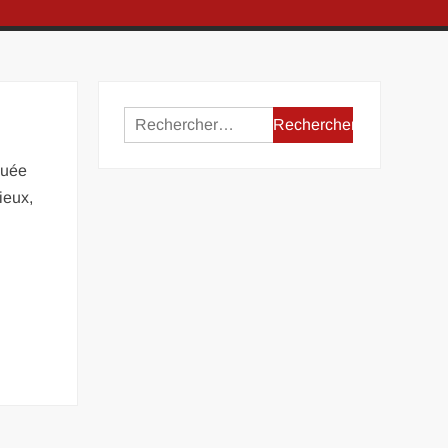
Rechercher :
quée
ieux,