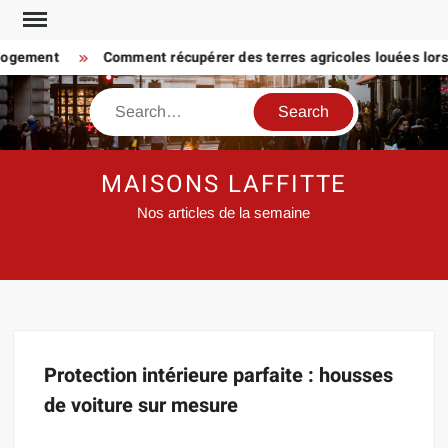
Skip
to
 logement
Comment récupérer des terres agricoles louées lorsq
content
Search
MAISONS LAFFITTE
Nos articles de la semaine
Protection intérieure parfaite : housses
de voiture sur mesure