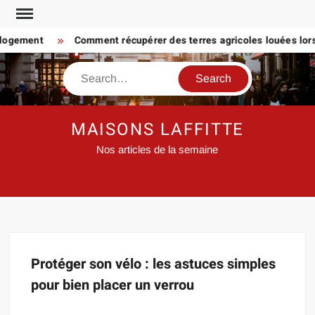
Skip
to
 logement
Comment récupérer des terres agricoles louées lorsq
content
Search
MAISONS LAFFITTE
Nos articles de la semaine
Protéger son vélo : les astuces simples
pour bien placer un verrou