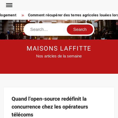
Skip
to
 logement
Comment récupérer des terres agricoles louées lorsq
content
Search
MAISONS LAFFITTE
Nos articles de la semaine
Quand l’open-source redéfinit la
concurrence chez les opérateurs
télécoms