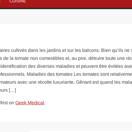
É
CUISINE
res cultivés dans les jardins et sur les balcons. Bien qu’ils ne 
s de la tomate non comestibles et, au pire, détruire toute une ré
l’identification des diverses maladies et peuvent être évitées av
rofessionnels. Maladies des tomates Les tomates sont relativeme
s amateurs avec une récolte luxuriante. Gênant est quand les mal
eurs […]
irst on
Geek Medical
.