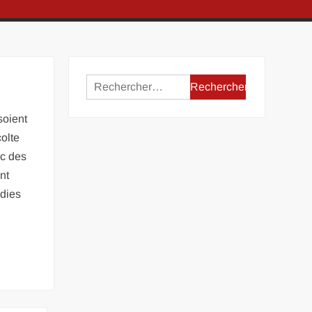
Rechercher :
soient
colte
ec des
nt
adies