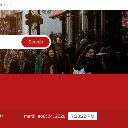
’1 million d’euros ?
Comment créer et sécuriser votre accès su
ER
mardi, août 04, 2026
7:13:22 PM