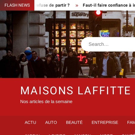
Skip
ue le fermier refuse de partir ?
FLASH NEWS
Faut-il faire confiance à inf
to
content
Search
MAISONS LAFFITTE
Nos articles de la semaine
ACTU
AUTO
BEAUTÉ
ENTREPRISE
FAM