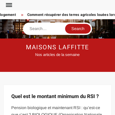
Skip
to
 logement
Comment récupérer des terres agricoles louées lorsq
content
Search
MAISONS LAFFITTE
Nos articles de la semaine
Quel est le montant minimum du RSI ?
Pension biologique et maintenant RSI : qu’est-ce
que c’est ? BIOLOGIQUE (Organisation Nationale