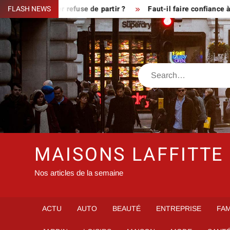
Skip
sque le fermier refuse de partir ?
FLASH NEWS
Faut-il faire confiance à i
to
content
Search
MAISONS LAFFITTE
Nos articles de la semaine
ACTU
AUTO
BEAUTÉ
ENTREPRISE
FAM