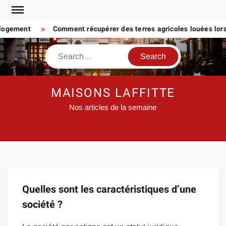
Skip
to
 logement
Comment récupérer des terres agricoles louées lorsq
content
Search
MAISONS LAFFITTE
Nos articles de la semaine
Quelles sont les caractéristiques d’une
société ?