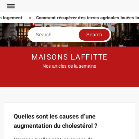
Skip
to
n logement
Comment récupérer des terres agricoles louées lor
content
Search
MAISONS LAFFITTE
Nos articles de la semaine
Quelles sont les causes d’une
augmentation du cholestérol ?