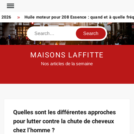
Skip
to
n 2026
Huile moteur pour 208 Essence : quand et à quelle fré
content
Search
MAISONS LAFFITTE
Nos articles de la semaine
Quelles sont les différentes approches
pour lutter contre la chute de cheveux
chez l’homme ?