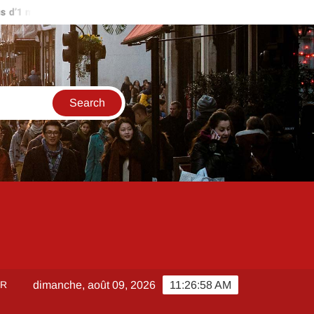
’1 million d’euros ?
Comment créer et sécuriser votre accès su
ER
dimanche, août 09, 2026
11:26:58 AM