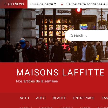
Skip
ue le fermier refuse de partir ?
FLASH NEWS
Faut-il faire confiance à inf
to
content
Search
MAISONS LAFFITTE
Nos articles de la semaine
ACTU
AUTO
BEAUTÉ
ENTREPRISE
FAM