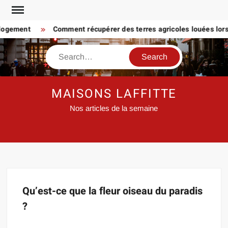
Skip
to
 logement
Comment récupérer des terres agricoles louées lorsq
content
Search
MAISONS LAFFITTE
Nos articles de la semaine
Qu’est-ce que la fleur oiseau du paradis
?