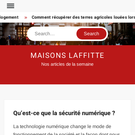
Skip
to
 logement
Comment récupérer des terres agricoles louées lorsq
content
Search
MAISONS LAFFITTE
Nos articles de la semaine
Qu’est-ce que la sécurité numérique ?
La technologie numérique change le mode de
fonctionnement de la société et la façon dont nous