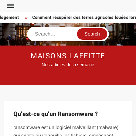
Skip
to
 logement
Comment récupérer des terres agricoles louées lorsq
content
Search
MAISONS LAFFITTE
Nos articles de la semaine
Qu’est-ce qu’un Ransomware ?
ransomware est un logiciel malveillant (malware)
qui crypte ou verrouille les fichiers, empêchant