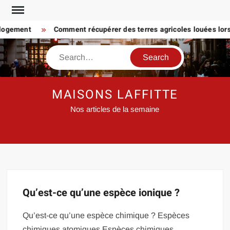
Skip
to
 logement
Comment récupérer des terres agricoles louées lorsq
content
Search
MAISONS LAFFITTE
Nos articles de la semaine
Qu’est-ce qu’une espèce ionique ?
Qu’est-ce qu’une espèce chimique ? Espèces
chimiques atomiques Espèces chimiques