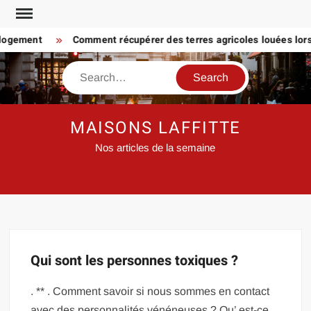
Skip
to
 logement
Comment récupérer des terres agricoles louées lorsq
content
Search
MAISONS LAFFITTE
Nos articles de la semaine
Qui sont les personnes toxiques ?
. ** . Comment savoir si nous sommes en contact
avec des personnalités vénéneuses ? Qu’ est-ce