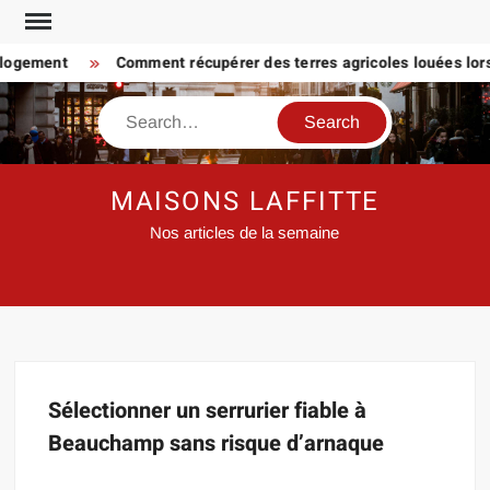
Skip
to
 logement
Comment récupérer des terres agricoles louées lorsq
content
Search
MAISONS LAFFITTE
Nos articles de la semaine
Sélectionner un serrurier fiable à
Beauchamp sans risque d’arnaque