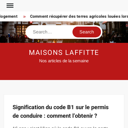
Skip
to
 logement
Comment récupérer des terres agricoles louées lorsq
content
Search
MAISONS LAFFITTE
Nos articles de la semaine
Signification du code B1 sur le permis
de conduire : comment l’obtenir ?