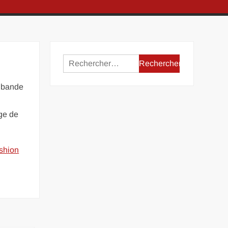
Rechercher :
t bande
rge de
shion