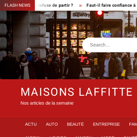
Skip
que le fermier refuse de partir ?
FLASH NEWS
Faut-il faire confiance à in
to
content
Search
MAISONS LAFFITTE
Nos articles de la semaine
ACTU
AUTO
BEAUTÉ
ENTREPRISE
FAM