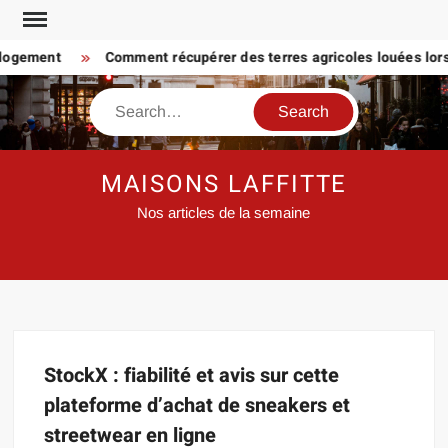
Skip
to
 logement
Comment récupérer des terres agricoles louées lorsq
content
Search
MAISONS LAFFITTE
Nos articles de la semaine
StockX : fiabilité et avis sur cette
plateforme d’achat de sneakers et
streetwear en ligne