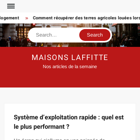
Skip
to
 logement
Comment récupérer des terres agricoles louées lorsq
content
Search
MAISONS LAFFITTE
Nos articles de la semaine
Système d’exploitation rapide : quel est
le plus performant ?