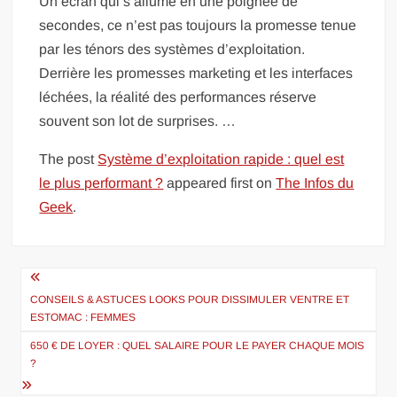
Un écran qui s’allume en une poignée de
secondes, ce n’est pas toujours la promesse tenue
par les ténors des systèmes d’exploitation.
Derrière les promesses marketing et les interfaces
léchées, la réalité des performances réserve
souvent son lot de surprises. …
The post
Système d’exploitation rapide : quel est
le plus performant ?
appeared first on
The Infos du
Geek
.
Navigation
de
CONSEILS & ASTUCES LOOKS POUR DISSIMULER VENTRE ET
ESTOMAC : FEMMES
l’article
650 € DE LOYER : QUEL SALAIRE POUR LE PAYER CHAQUE MOIS
?