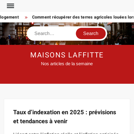
Skip
to
 logement
Comment récupérer des terres agricoles louées lorsq
content
Search
MAISONS LAFFITTE
Nos articles de la semaine
Taux d’indexation en 2025 : prévisions
et tendances à venir