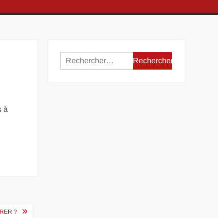
Rechercher :
a
s à
RER ?