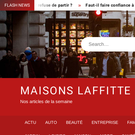
Skip
que le fermier refuse de partir ?
FLASH NEWS
Faut-il faire confiance à in
to
content
Search
MAISONS LAFFITTE
Nos articles de la semaine
ACTU
AUTO
BEAUTÉ
ENTREPRISE
FAM