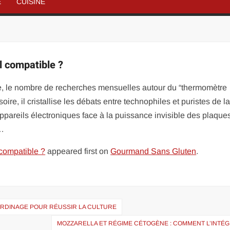
É
CUISINE
l compatible ?
ude, le nombre de recherches mensuelles autour du “thermomètre
ire, il cristallise les débats entre technophiles et puristes de l
appareils électroniques face à la puissance invisible des plaque
 …
 compatible ?
appeared first on
Gourmand Sans Gluten
.
JARDINAGE POUR RÉUSSIR LA CULTURE
MOZZARELLA ET RÉGIME CÉTOGÈNE : COMMENT L’INTÉG