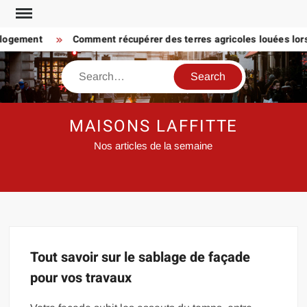
Skip
to
 logement
Comment récupérer des terres agricoles louées lorsq
content
Search
MAISONS LAFFITTE
Nos articles de la semaine
Tout savoir sur le sablage de façade
pour vos travaux