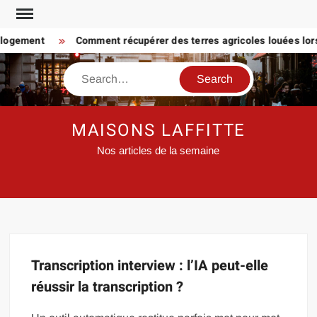
Skip
to
 logement
Comment récupérer des terres agricoles louées lorsq
content
Search
MAISONS LAFFITTE
Nos articles de la semaine
Transcription interview : l’IA peut-elle
réussir la transcription ?