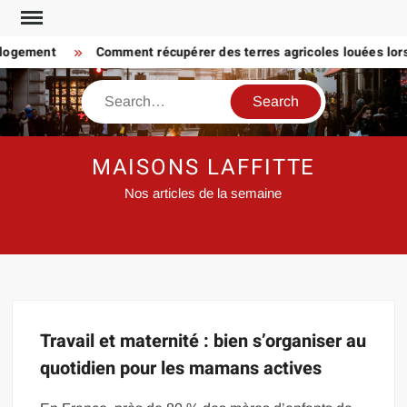
Skip
to
 logement
Comment récupérer des terres agricoles louées lorsq
content
Search
MAISONS LAFFITTE
Nos articles de la semaine
Travail et maternité : bien s’organiser au
quotidien pour les mamans actives