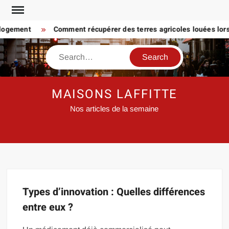
Skip
to
 logement
Comment récupérer des terres agricoles louées lorsq
content
Search
MAISONS LAFFITTE
Nos articles de la semaine
Types d’innovation : Quelles différences
entre eux ?