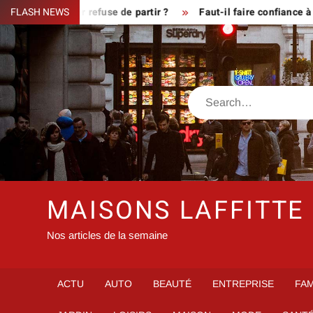
Skip
sque le fermier refuse de partir ?
FLASH NEWS
Faut-il faire confiance à i
to
content
Search
MAISONS LAFFITTE
Nos articles de la semaine
ACTU
AUTO
BEAUTÉ
ENTREPRISE
FAM