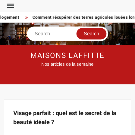
Skip
to
 logement
Comment récupérer des terres agricoles louées lors
content
Search
MAISONS LAFFITTE
Nos articles de la semaine
Visage parfait : quel est le secret de la
beauté idéale ?